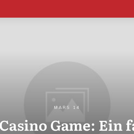
MARS 14
Casino Game: Ein 