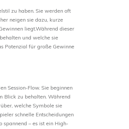
stil zu haben. Sie werden oft
her neigen sie dazu, kurze
 Gewinnen liegt.Während dieser
 behalten und welche sie
as Potenzial für große Gewinne
den Session-Flow. Sie beginnen
 im Blick zu behalten. Während
arüber, welche Symbole sie
Spieler schnelle Entscheidungen
o spannend – es ist ein High-