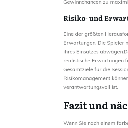
Gewinnchancen zu maximier
Risiko- und Erwa
Eine der größten Herausfo
Erwartungen. Die Spieler 
ihres Einsatzes abwägen.Da
realistische Erwartungen fü
Gesamtziele für die Sessi
Risikomanagement können d
verantwortungsvoll ist.
Fazit und näc
Wenn Sie nach einem farbe