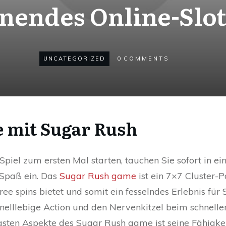
nendes Online-Slot
UNCATEGORIZED
0
COMMENTS
e mit Sugar Rush
iel zum ersten Mal starten, tauchen Sie sofort in ei
 Spaß ein. Das
Sugar Rush game
ist ein 7×7 Cluster-P
ree spins bietet und somit ein fesselndes Erlebnis für S
hnelllebige Action und den Nervenkitzel beim schne
sten Aspekte des Sugar Rush game ist seine Fähigkeit