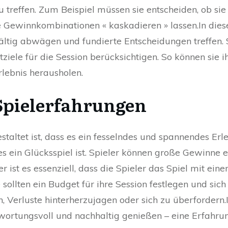
 treffen. Zum Beispiel müssen sie entscheiden, ob s
e Gewinnkombinationen « kaskadieren » lassen.In dies
ältig abwägen und fundierte Entscheidungen treffen. Si
tziele für die Session berücksichtigen. So können si
lebnis herausholen.
 Spielerfahrungen
ltet ist, dass es ein fesselndes und spannendes Erlebn
es ein Glücksspiel ist. Spieler können große Gewinne 
er ist es essenziell, dass die Spieler das Spiel mit ein
sollten ein Budget für ihre Session festlegen und sic
 Verluste hinterherzujagen oder sich zu überfordern.I
ortungsvoll und nachhaltig genießen – eine Erfahrung