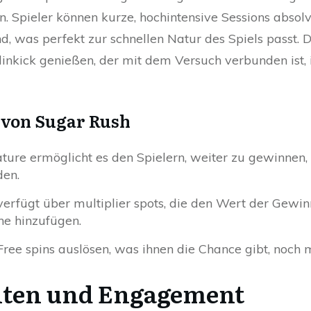
 Spieler können kurze, hochintensive Sessions absolvi
, was perfekt zur schnellen Natur des Spiels passt. Die
linkick genießen, der mit dem Versuch verbunden ist, 
 von Sugar Rush
ture ermöglicht es den Spielern, weiter zu gewinnen, 
en.
l verfügt über multiplier spots, die den Wert der Gew
e hinzufügen.
 Free spins auslösen, was ihnen die Chance gibt, noch
lten und Engagement