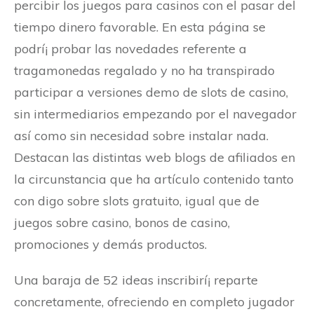
percibir los juegos para casinos con el pasar del
tiempo dinero favorable. En esta página se
podrí¡ probar las novedades referente a
tragamonedas regalado y no ha transpirado
participar a versiones demo de slots de casino,
sin intermediarios empezando por el navegador
así­ como sin necesidad sobre instalar nada.
Destacan las distintas web blogs de afiliados en
la circunstancia que ha artículo contenido tanto
con digo sobre slots gratuito, igual que de
juegos sobre casino, bonos de casino,
promociones y demás productos.
Una baraja de 52 ideas inscribirí¡ reparte
concretamente, ofreciendo en completo jugador