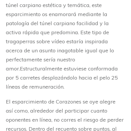
túnel carpiano estética y temática, este
esparcimiento os enamorará mediante la
patologí­a del túnel carpiano facilidad y la
activa rápida que predomina.
Este tipo de
tragaperras sobre vídeo estaría inspirada
acerca de un asunto inagotable igual que lo
perfectamente serí­a nuestro
amor.Estructuralmente estuviese conformada
por 5 carretes desplazándolo hacia el pelo 25
líneas de remuneración.
El esparcimiento de Corazones se oye alegre
así­ como, alrededor del participar cuanto
oponentes en línea, no corres el riesgo de perder
recursos. Dentro del recuento sobre puntos, al