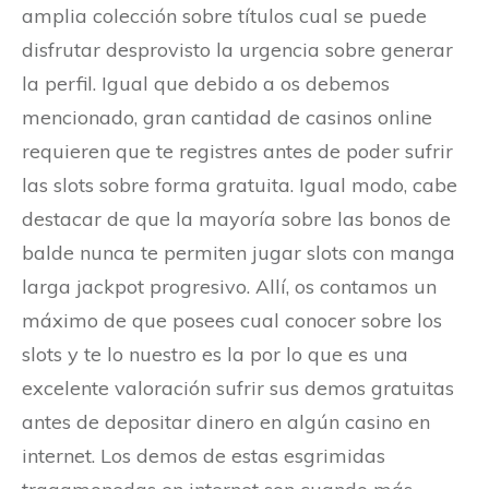
amplia colección sobre títulos cual se puede
disfrutar desprovisto la urgencia sobre generar
la perfil. Igual que debido a os debemos
mencionado, gran cantidad de casinos online
requieren que te registres antes de poder sufrir
las slots sobre forma gratuita. Igual modo, cabe
destacar de que la mayoría sobre las bonos de
balde nunca te permiten jugar slots con manga
larga jackpot progresivo. Allí, os contamos un
máximo de que posees cual conocer sobre los
slots y te lo nuestro es la por lo que es una
excelente valoración sufrir sus demos gratuitas
antes de depositar dinero en algún casino en
internet. Los demos de estas esgrimidas