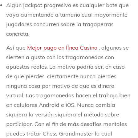
Algún jackpot progresivo es cualquier bote que
vaya aumentando a tamaño cual mayormente
jugadores concurren sobre la tragaperras
concreta.
Así que
Mejor pago en línea Casino
, algunos se
sienten a gusto con los tragamonedas con
apuestas reales. La motivo podrí­a ser, en caso
de que pierdes, ciertamente nunca pierdes
ninguna cosa por motivo de que es dinero
virtual. Las tragamonedas hacen el trabajo bien
en celulares Android e iOS. Nunca cambia
siquiera la versión siquiera el método sobre
participar. Con el fin de más desafíos mentales
puedes tratar Chess Grandmaster la cual