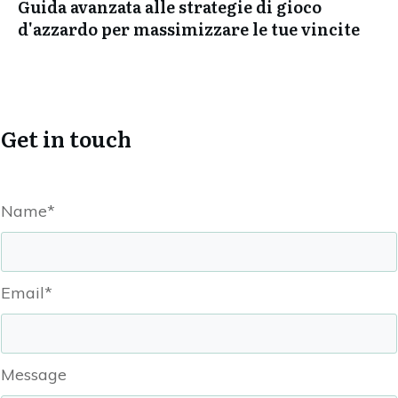
Guida avanzata alle strategie di gioco
d'azzardo per massimizzare le tue vincite
Get in touch
Name*
Email*
Message