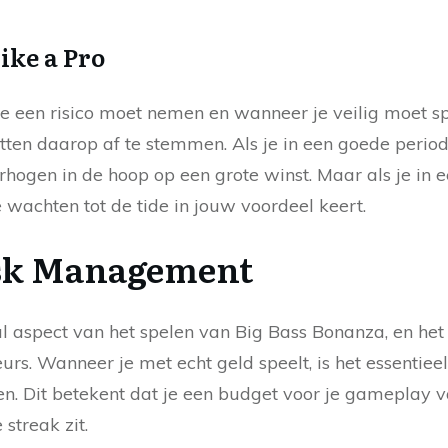
ike a Pro
e een risico moet nemen en wanneer je veilig moet spe
etten daarop af te stemmen. Als je in een goede periode 
erhogen in de hoop op een grote winst. Maar als je in ee
 wachten tot de tide in jouw voordeel keert.
isk Management
l aspect van het spelen van Big Bass Bonanza, en het i
s. Wanneer je met echt geld speelt, is het essentieel
en. Dit betekent dat je een budget voor je gameplay v
 streak zit.