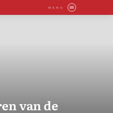
MENU
ren van de