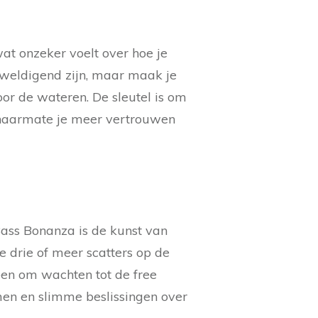
wat onzeker voelt over hoe je
rweldigend zijn, maar maak je
oor de wateren. De sleutel is om
n naarmate je meer vertrouwen
Bass Bonanza is de kunst van
je drie of meer scatters op de
leen om wachten tot de free
men en slimme beslissingen over