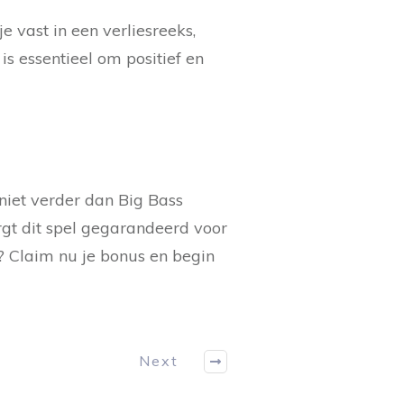
e vast in een verliesreeks,
s essentieel om positief en
 niet verder dan Big Bass
gt dit spel gegarandeerd voor
 Claim nu je bonus en begin
Next