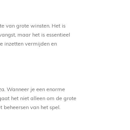
te van grote winsten. Het is
angst, maar het is essentieel
ve inzetten vermijden en
nza. Wanneer je een enorme
 gaat het niet alleen om de grote
t beheersen van het spel.