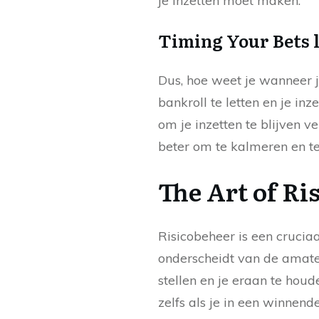
je inzetten moet maken.
Timing Your Bets l
Dus, hoe weet je wanneer j
bankroll te letten en je inz
om je inzetten te blijven v
beter om te kalmeren en te
The Art of R
Risicobeheer is een cruciaa
onderscheidt van de amateur
stellen en je eraan te houd
zelfs als je in een winnende