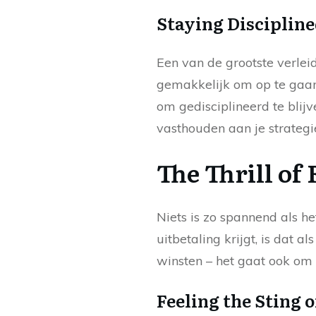
Staying Discipline
Een van de grootste verleid
gemakkelijk om op te gaan 
om gedisciplineerd te blijv
vasthouden aan je strategi
The Thrill of
Niets is zo spannend als 
uitbetaling krijgt, is dat a
winsten – het gaat ook om 
Feeling the Sting o