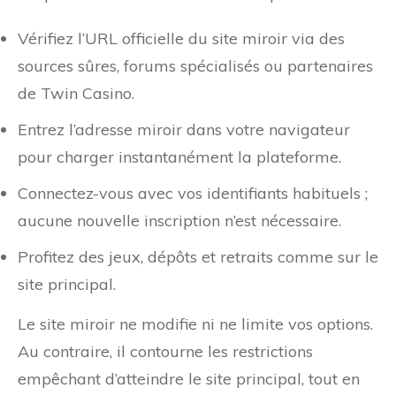
Vérifiez l’URL officielle du site miroir via des
sources sûres, forums spécialisés ou partenaires
de Twin Casino.
Entrez l’adresse miroir dans votre navigateur
pour charger instantanément la plateforme.
Connectez-vous avec vos identifiants habituels ;
aucune nouvelle inscription n’est nécessaire.
Profitez des jeux, dépôts et retraits comme sur le
site principal.
Le site miroir ne modifie ni ne limite vos options.
Au contraire, il contourne les restrictions
empêchant d’atteindre le site principal, tout en