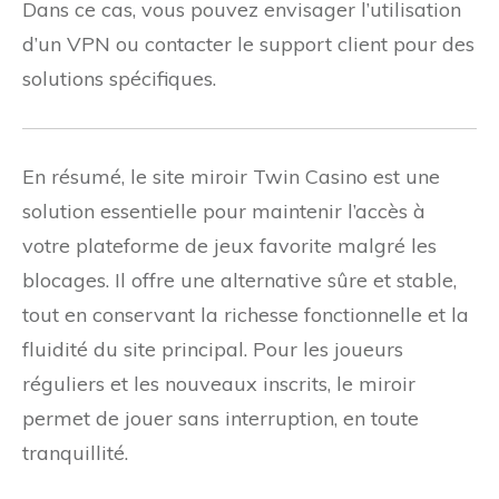
Dans ce cas, vous pouvez envisager l’utilisation
d’un VPN ou contacter le support client pour des
solutions spécifiques.
En résumé, le site miroir Twin Casino est une
solution essentielle pour maintenir l’accès à
votre plateforme de jeux favorite malgré les
blocages. Il offre une alternative sûre et stable,
tout en conservant la richesse fonctionnelle et la
fluidité du site principal. Pour les joueurs
réguliers et les nouveaux inscrits, le miroir
permet de jouer sans interruption, en toute
tranquillité.