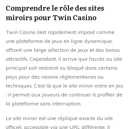
Comprendre le rôle des sites
miroirs pour Twin Casino
Twin Casino s’est rapidement imposé comme
une plateforme de jeux en ligne dynamique,
offrant une large sélection de jeux et des bonus
attractifs. Cependant, il arrive que l’accès au site
principal soit restreint ou bloqué dans certains
pays pour des raisons réglementaires ou
techniques. C’est là que le site miroir entre en jeu
: il permet aux joueurs de continuer à profiter de
la plateforme sans interruption.
Le site miroir est une réplique exacte du site
officiel, accessible via une URL différente. Il