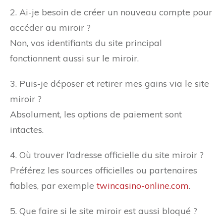
2. Ai-je besoin de créer un nouveau compte pour
accéder au miroir ?
Non, vos identifiants du site principal
fonctionnent aussi sur le miroir.
3. Puis-je déposer et retirer mes gains via le site
miroir ?
Absolument, les options de paiement sont
intactes.
4. Où trouver l’adresse officielle du site miroir ?
Préférez les sources officielles ou partenaires
fiables, par exemple
twincasino-online.com
.
5. Que faire si le site miroir est aussi bloqué ?