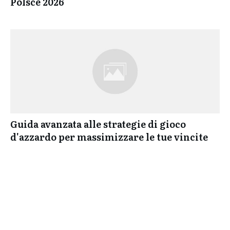
Polsce 2026
Guida avanzata alle strategie di gioco
d'azzardo per massimizzare le tue vincite