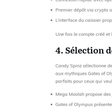
Premier dépôt via crypto 
L’interface du caissier pro
Une fois le compte créé et 
4. Sélection 
Candy Spinz sélectionne de
aux mythiques Gates of Olym
parfaits pour ceux qui veu
Mega Moolah propose des ja
Gates of Olympus présente