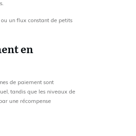
s.
ou un flux constant de petits
nent en
gnes de paiement sont
el, tandis que les niveaux de
r par une récompense