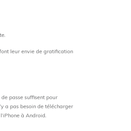
te.
ont leur envie de gratification
 de passe suffisent pour
n’y a pas besoin de télécharger
l’iPhone à Android.