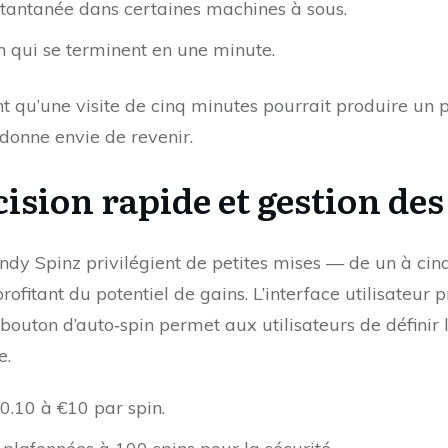
stantanée dans certaines machines à sous.
 qui se terminent en une minute.
ent qu’une visite de cinq minutes pourrait produire un
donne envie de revenir.
écision rapide et gestion de
ndy Spinz privilégient de petites mises — de un à cin
profitant du potentiel de gains. L’interface utilisateur 
 bouton d’auto‑spin permet aux utilisateurs de définir
e.
0.10 à €10 par spin.