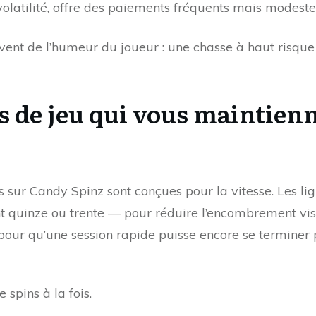
olatilité, offre des paiements fréquents mais modeste
vent de l’humeur du joueur : une chasse à haut risque 
s de jeu qui vous maintien
 sur Candy Spinz sont conçues pour la vitesse. Les li
quinze ou trente — pour réduire l’encombrement visu
és pour qu’une session rapide puisse encore se termine
 spins à la fois.