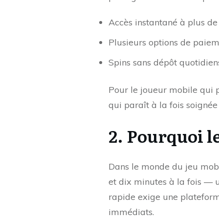
Accès instantané à plus de 
Plusieurs options de paieme
Spins sans dépôt quotidie
Pour le joueur mobile qui p
qui paraît à la fois soigné
2. Pourquoi l
Dans le monde du jeu mobil
et dix minutes à la fois — 
rapide exige une plateform
immédiats.