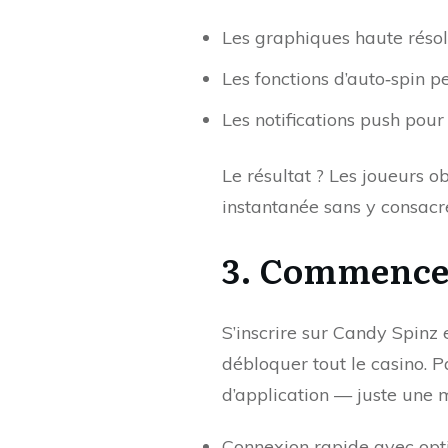
Les graphiques haute résol
Les fonctions d’auto‑spin pe
Les notifications push pour
Le résultat ? Les joueurs o
instantanée sans y consacr
3. Commencer
S’inscrire sur Candy Spinz 
débloquer tout le casino. P
d’application — juste une 
Connexion rapide avec opti