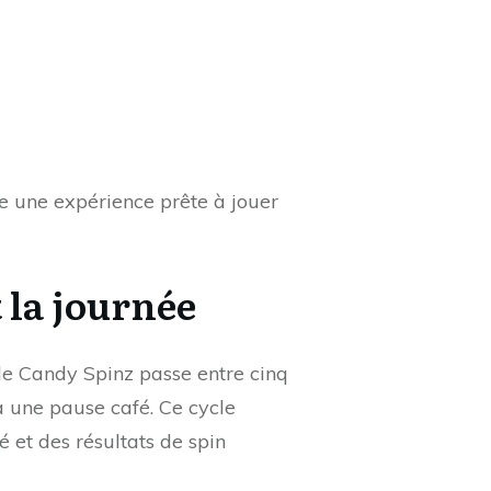
e une expérience prête à jouer
 la journée
de Candy Spinz passe entre cinq
à une pause café. Ce cycle
 et des résultats de spin