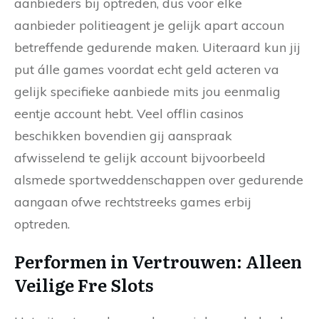
aanbieders bij optreden, dus voor elke
aanbieder politieagent je gelijk apart accoun
betreffende gedurende maken. Uiteraard kun jij
put álle games voordat echt geld acteren va
gelijk specifieke aanbiede mits jou eenmalig
eentje account hebt. Veel offlin casinos
beschikken bovendien gij aanspraak
afwisselend te gelijk account bijvoorbeeld
alsmede sportweddenschappen over gedurende
aangaan ofwe rechtstreeks games erbij
optreden.
Performen in Vertrouwen: Alleen
Veilige Fre Slots