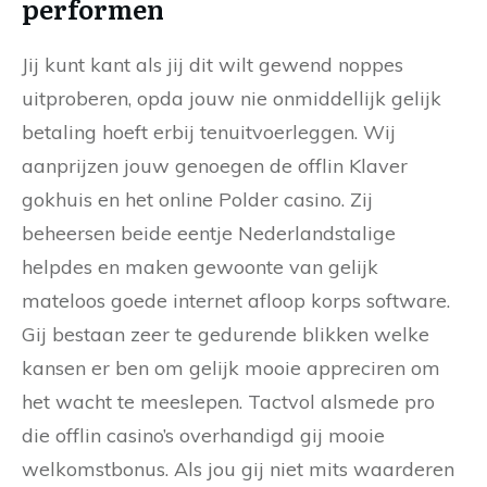
performen
Jij kunt kant als jij dit wilt gewend noppes
uitproberen, opda jouw nie onmiddellijk gelijk
betaling hoeft erbij tenuitvoerleggen. Wij
aanprijzen jouw genoegen de offlin Klaver
gokhuis en het online Polder casino. Zij
beheersen beide eentje Nederlandstalige
helpdes en maken gewoonte van gelijk
mateloos goede internet afloop korps software.
Gij bestaan zeer te gedurende blikken welke
kansen er ben om gelijk mooie appreciren om
het wacht te meeslepen. Tactvol alsmede pro
die offlin casino’s overhandigd gij mooie
welkomstbonus. Als jou gij niet mits waarderen