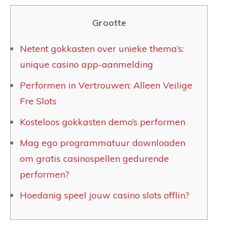
Grootte
Netent gokkasten over unieke thema’s:
unique casino app-aanmelding
Performen in Vertrouwen: Alleen Veilige
Fre Slots
Kosteloos gokkasten demo’s performen
Mag ego programmatuur downloaden
om gratis casinospellen gedurende
performen?
Hoedanig speel jouw casino slots offlin?