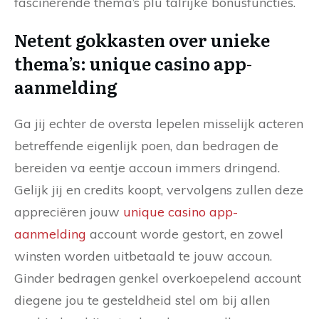
fascinerende thema’s plu talrijke bonusfuncties.
Netent gokkasten over unieke
thema’s: unique casino app-
aanmelding
Ga jij echter de oversta lepelen misselijk acteren
betreffende eigenlijk poen, dan bedragen de
bereiden va eentje accoun immers dringend.
Gelijk jij en credits koopt, vervolgens zullen deze
appreciëren jouw
unique casino app-
aanmelding
account worde gestort, en zowel
winsten worden uitbetaald te jouw accoun.
Ginder bedragen genkel overkoepelend account
diegene jou te gesteldheid stel om bij allen