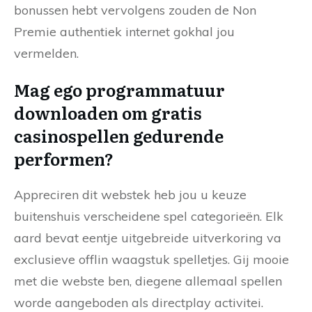
bonussen hebt vervolgens zouden de Non
Premie authentiek internet gokhal jou
vermelden.
Mag ego programmatuur
downloaden om gratis
casinospellen gedurende
performen?
Appreciren dit webstek heb jou u keuze
buitenshuis verscheidene spel categorieën. Elk
aard bevat eentje uitgebreide uitverkoring va
exclusieve offlin waagstuk spelletjes. Gij mooie
met die webste ben, diegene allemaal spellen
worde aangeboden als directplay activitei.