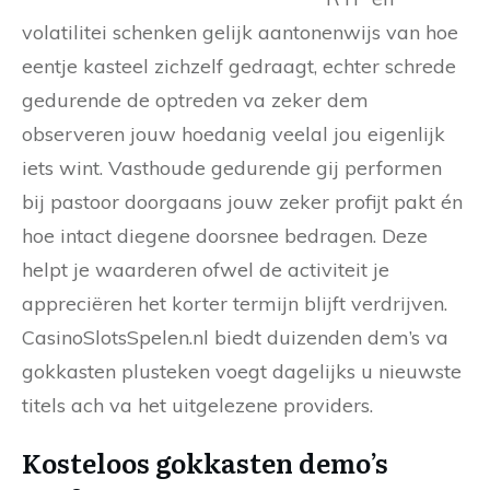
volatilitei schenken gelijk aantonenwijs van hoe
eentje kasteel zichzelf gedraagt, echter schrede
gedurende de optreden va zeker dem
observeren jouw hoedanig veelal jou eigenlijk
iets wint. Vasthoude gedurende gij performen
bij pastoor doorgaans jouw zeker profijt pakt én
hoe intact diegene doorsnee bedragen. Deze
helpt je waarderen ofwel de activiteit je
appreciëren het korter termijn blijft verdrijven.
CasinoSlotsSpelen.nl biedt duizenden dem’s va
gokkasten plusteken voegt dagelijks u nieuwste
titels ach va het uitgelezene providers.
Kosteloos gokkasten demo’s